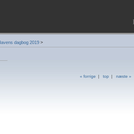
avens dagbog 2019
>
« forrige
|
top
|
næste »