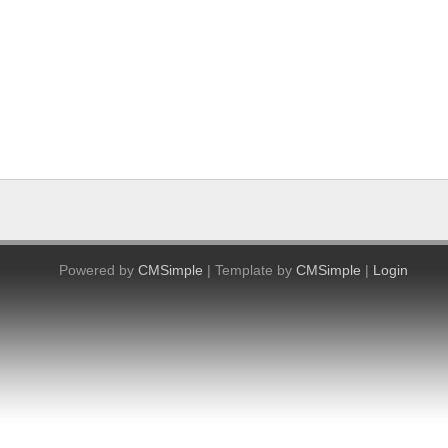
Powered by
CMSimple
| Template by
CMSimple
|
Login