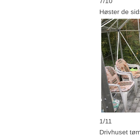
7/10
Høster de sid
1/11
Drivhuset tø