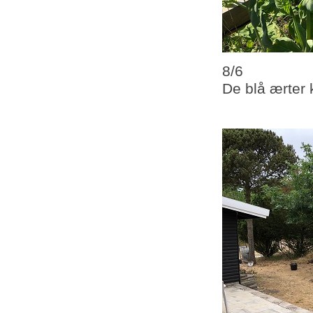
8/6
De blå ærter k