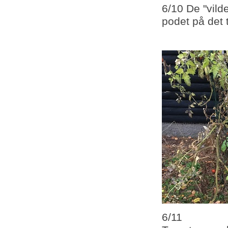
6/10 De "vild
podet på det t
6/11